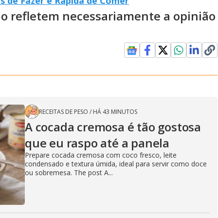
s de Fazer e Rápida de Comer
ão refletem necessariamente a opinião
RECEITAS DE PESO
/
HÁ 43 MINUTOS
A cocada cremosa é tão gostosa
que eu raspo até a panela
Prepare cocada cremosa com coco fresco, leite
condensado e textura úmida, ideal para servir como doce
ou sobremesa. The post A...