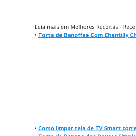
Leia mais em Melhores Receitas - Rece
•
Torta de Banoffee Com Chantilly C
•
Como limpar tela de TV Smart corr