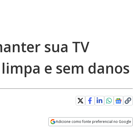
anter sua TV
 limpa e sem danos
Adicione como fonte preferencial no Google
Opens in new window