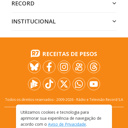
RECORD
INSTITUCIONAL
RECEITAS DE PESOS
Todos os direitos reservados - 2009-
2026
- Rádio e Televisão Record S.A
Utilizamos cookies e tecnologia para
CARREIRA
FALE CONOSCO
PRIVACIDADE
aprimorar sua experiência de navegação de
TERMOS E CONDIÇÕES DE USO
acordo com o
Aviso de Privacidade
.