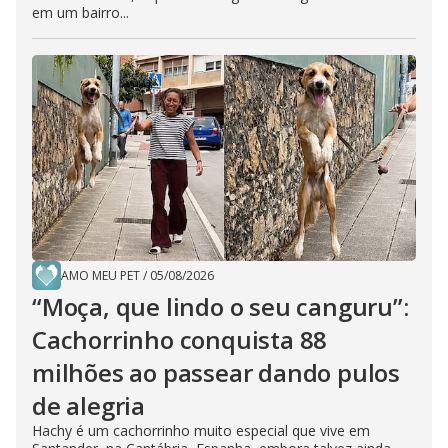
em um bairro...
AMO MEU PET
/
05/08/2026
“Moça, que lindo o seu canguru”:
Cachorrinho conquista 88
milhões ao passear dando pulos
de alegria
Hachy é um cachorrinho muito especial que vive em