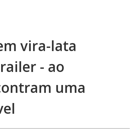
em vira-lata
ailer - ao
contram uma
vel