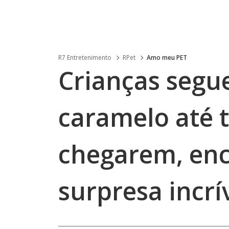
R7 Entretenimento
RPet
Amo meu PET
Crianças segu
caramelo até tr
chegarem, en
surpresa incrí