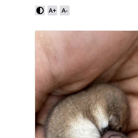
A+
A-