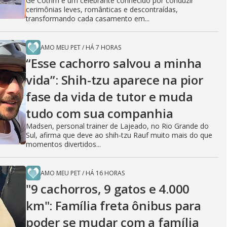
Gê Cotrim é um celebrante conhecido por conduzir
cerimônias leves, românticas e descontraídas,
transformando cada casamento em...
AMO MEU PET
/
HÁ 7 HORAS
“Esse cachorro salvou a minha
vida”: Shih-tzu aparece na pior
fase da vida de tutor e muda
tudo com sua companhia
Madsen, personal trainer de Lajeado, no Rio Grande do
Sul, afirma que deve ao shih-tzu Rauf muito mais do que
momentos divertidos...
AMO MEU PET
/
HÁ 16 HORAS
"9 cachorros, 9 gatos e 4.000
km": Família freta ônibus para
poder se mudar com a família