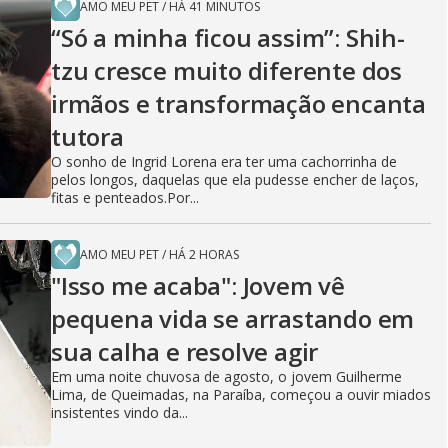
AMO MEU PET
/
HÁ 41 MINUTOS
“Só a minha ficou assim”: Shih-
tzu cresce muito diferente dos
irmãos e transformação encanta
tutora
O sonho de Ingrid Lorena era ter uma cachorrinha de
pelos longos, daquelas que ela pudesse encher de laços,
fitas e penteados.Por...
AMO MEU PET
/
HÁ 2 HORAS
"Isso me acaba": Jovem vê
pequena vida se arrastando em
sua calha e resolve agir
Em uma noite chuvosa de agosto, o jovem Guilherme
Lima, de Queimadas, na Paraíba, começou a ouvir miados
insistentes vindo da...