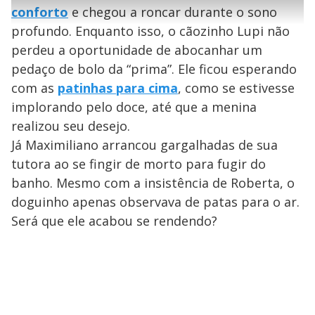
l
e
s
n
a
g
e
conforto
e chegou a roncar durante o sono
r
u
g
n
u
a
profundo. Enquanto isso, o cãozinho Lupi não
d
n
o
d
s
o
perdeu a oportunidade de abocanhar um
s
y
pedaço de bolo da “prima”. Ele ficou esperando
com as
patinhas para cima
, como se estivesse
M
implorando pelo doce, até que a menina
V
u
d
o
realizou seu desejo.
Já Maximiliano arrancou gargalhadas de sua
i
tutora ao se fingir de morto para fugir do
banho. Mesmo com a insistência de Roberta, o
d
doguinho apenas observava de patas para o ar.
Será que ele acabou se rendendo?
e
o