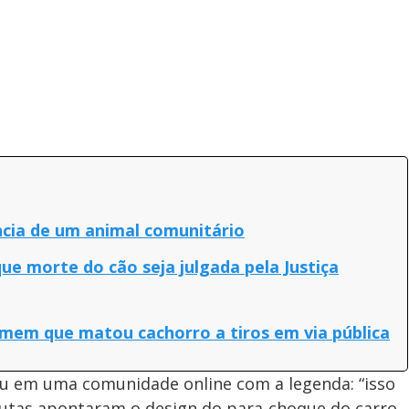
ncia de um animal comunitário
ue morte do cão seja julgada pela Justiça
homem que matou cachorro a tiros em via pública
u em uma comunidade online com a legenda: “isso
nautas apontaram o design do para-choque do carro