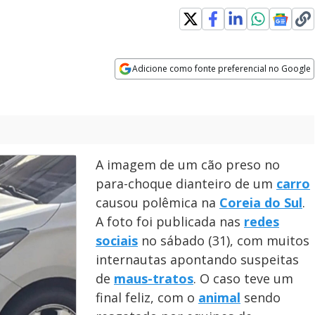
Adicione como fonte preferencial no Google
Opens in new window
A imagem de um cão preso no
para-choque dianteiro de um
carro
causou polêmica na
Coreia do Sul
.
A foto foi publicada nas
redes
sociais
no sábado (31), com muitos
internautas apontando suspeitas
de
maus-tratos
. O caso teve um
final feliz, com o
animal
sendo