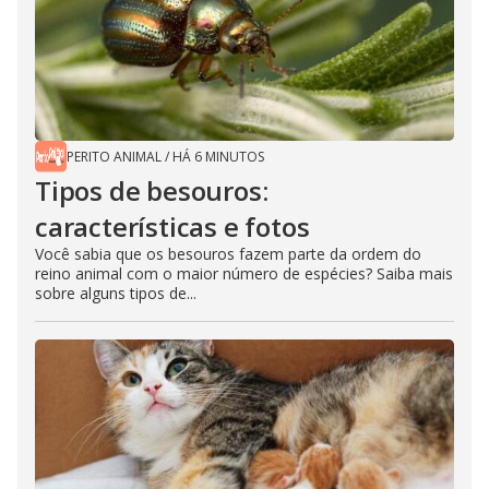
d
e
PERITO ANIMAL
/
HÁ 6 MINUTOS
o
Tipos de besouros:
características e fotos
Você sabia que os besouros fazem parte da ordem do
reino animal com o maior número de espécies? Saiba mais
sobre alguns tipos de...