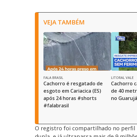
VEJA TAMBÉM
FALA BRASIL
LITORAL VALE
Cachorro é resgatado de
Cachorro c
esgoto em Cariacica (ES)
de 40 metr
após 24 horas #shorts
no Guaruj
#falabrasil
O registro foi compartilhado no perfil
dupla, e já ultrapassa mais de 9 milhõe