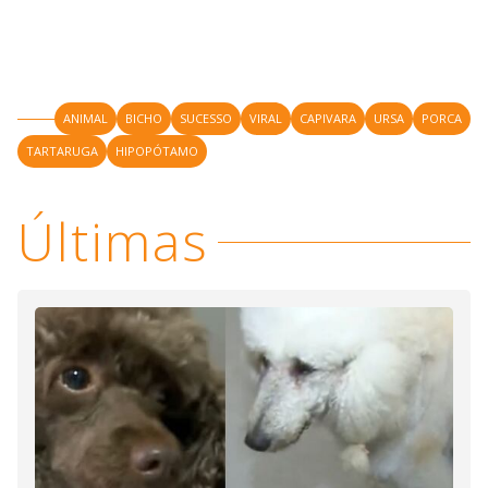
ANIMAL
BICHO
SUCESSO
VIRAL
CAPIVARA
URSA
PORCA
TARTARUGA
HIPOPÓTAMO
Últimas