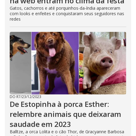
na web entram no clima da festa
Gatos, cachorros e até porquinhos-da-índia apareceram
com looks e enfeites e conquistaram seus seguidores nas
redes
DO R7
/
23/12/2023
De Estopinha à porca Esther:
relembre animais que deixaram
saudade em 2023
Balltze, a orca Lolita e o cão Thor, de Gracyanne Barbosa