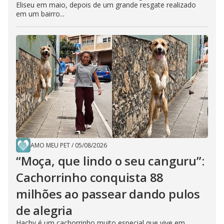
Eliseu em maio, depois de um grande resgate realizado
em um bairro...
AMO MEU PET
/
05/08/2026
“Moça, que lindo o seu canguru”:
Cachorrinho conquista 88
milhões ao passear dando pulos
de alegria
Hachy é um cachorrinho muito especial que vive em