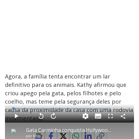
Agora, a família tenta encontrar um lar
definitivo para os animais. Kathy afirmou que
criou apego pela gata, pelos filhotes e pelo
coelho, mas teme pela segurança deles por
causa da proximidade da casa com uma rodovia
L
o
a
movimentada.
S
d
u
C
P
V
A
P
F
e
b
o
l
o
v
u
d
t
m
a
l
a
l
:
Gata Carminha conquista Hollywood no filme 'O Agente Secreto'
i
p
y
t
n
l
2
t
a
a
ç
s
.
por
RPet
l
r
r
a
c
8