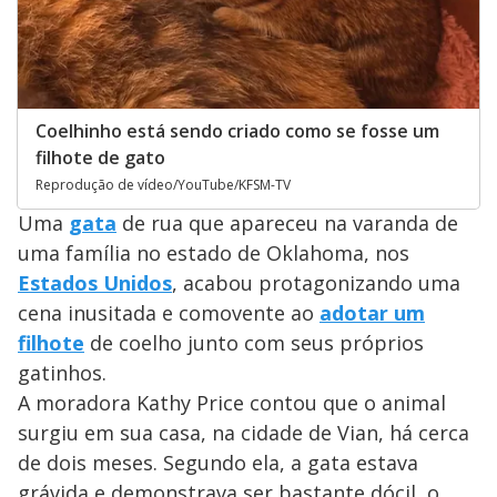
Coelhinho está sendo criado como se fosse um
filhote de gato
Reprodução de vídeo/YouTube/KFSM-TV
Uma
gata
de rua que apareceu na varanda de
uma família no estado de Oklahoma, nos
Estados Unidos
, acabou protagonizando uma
cena inusitada e comovente ao
adotar um
filhote
de coelho junto com seus próprios
gatinhos.
A moradora Kathy Price contou que o animal
surgiu em sua casa, na cidade de Vian, há cerca
de dois meses. Segundo ela, a gata estava
grávida e demonstrava ser bastante dócil, o