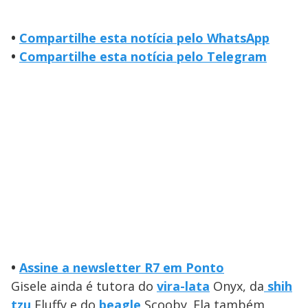
•
Compartilhe esta notícia pelo WhatsApp
•
Compartilhe esta notícia pelo Telegram
•
Assine a newsletter R7 em Ponto
Gisele ainda é tutora do
vira-lata
Onyx, da
shih
tzu
Fluffy e do
beagle
Scooby. Ela também