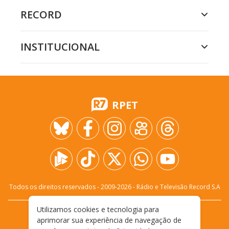
RECORD
INSTITUCIONAL
RPET
Todos os direitos reservados - 2009-
2026
- Rádio e Televisão Record S.A
Utilizamos cookies e tecnologia para
CARREIRA
FALE CONOSCO
PRIVACIDADE
aprimorar sua experiência de navegação de
TERMOS E CONDIÇÕES DE USO