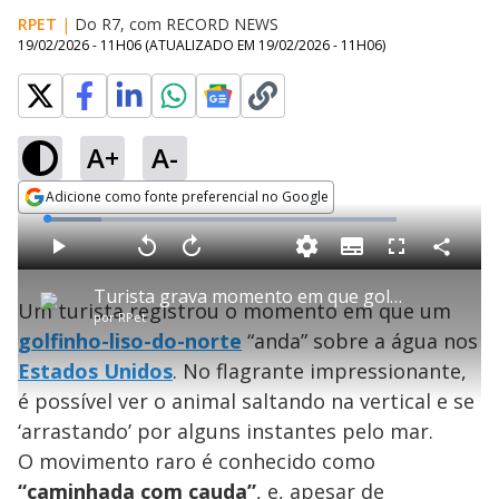
RPET
|
Do R7, com RECORD NEWS
19/02/2026 - 11H06
(ATUALIZADO EM
19/02/2026 - 11H06
)
A+
A-
Adicione como fonte preferencial no Google
Opens in new window
L
o
a
S
d
u
C
P
V
A
P
F
e
b
o
l
o
v
u
d
t
m
a
l
a
l
:
Turista grava momento em que golfinho realiza 'caminhada com a cauda'
i
p
y
t
n
l
1
Um turista registrou o momento em que um
t
a
a
ç
s
5
por
RPet
l
r
r
a
c
.
e
t
1
r
l
r
5
golfinho-liso-do-norte
“anda” sobre a água nos
s
i
0
1
e
4
l
s
0
e
%
h
Estados Unidos
e
. No flagrante impressionante,
s
n
a
g
e
r
u
g
é possível ver o animal saltando na vertical e se
n
u
a
d
n
o
d
‘arrastando’ por alguns instantes pelo mar.
s
o
s
O movimento raro é conhecido como
“caminhada com cauda”
, e, apesar de