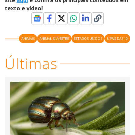
site
aqui
e confira os principais conteúdos em
texto e vídeo!
ANIMAIS
ANIMAL SILVESTRE
ESTADOS UNIDOS
NEWS DAS 10
Últimas