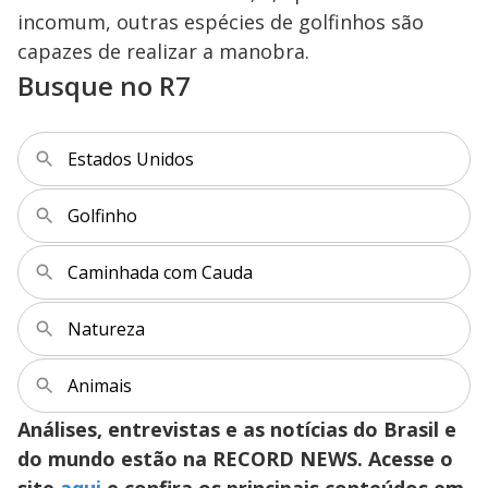
y
incomum, outras espécies de golfinhos são
M
V
u
d
capazes de realizar a manobra.
o
Busque no R7
i
Estados Unidos
d
Golfinho
e
Caminhada com Cauda
o
Natureza
Animais
Análises, entrevistas e as notícias do Brasil e
do mundo estão na RECORD NEWS. Acesse o