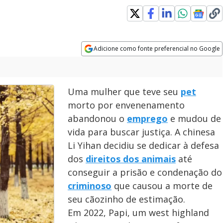
Adicione como fonte preferencial no Google
Opens in new window
Uma mulher que teve seu
pet
morto por envenenamento
abandonou o
emprego
e mudou de
vida para buscar justiça. A chinesa
Li Yihan decidiu se dedicar à defesa
dos
direitos dos animais
até
conseguir a prisão e condenação do
criminoso
que causou a morte de
seu cãozinho de estimação.
Em 2022, Papi, um west highland