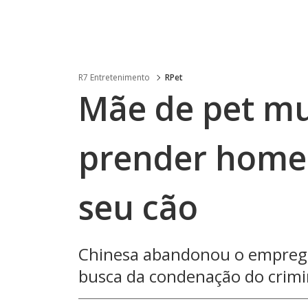
R7 Entretenimento
RPet
Mãe de pet mu
prender home
seu cão
Chinesa abandonou o emprego 
busca da condenação do crimi