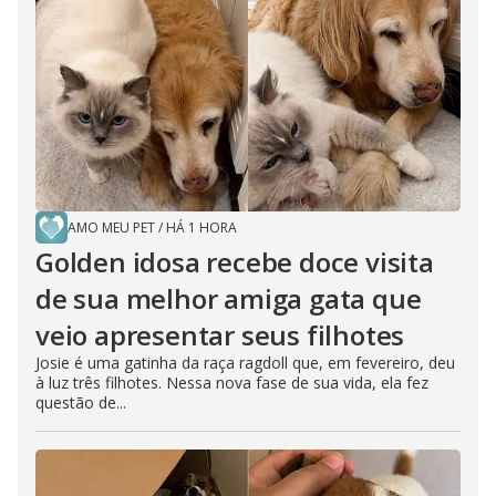
i
d
e
o
AMO MEU PET
/
HÁ 1 HORA
Golden idosa recebe doce visita
de sua melhor amiga gata que
veio apresentar seus filhotes
Josie é uma gatinha da raça ragdoll que, em fevereiro, deu
à luz três filhotes. Nessa nova fase de sua vida, ela fez
questão de...