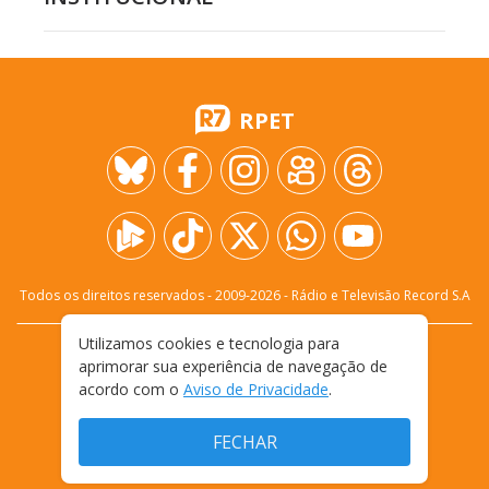
RPET
Todos os direitos reservados - 2009-
2026
- Rádio e Televisão Record S.A
Utilizamos cookies e tecnologia para
CARREIRA
FALE CONOSCO
PRIVACIDADE
aprimorar sua experiência de navegação de
TERMOS E CONDIÇÕES DE USO
acordo com o
Aviso de Privacidade
.
FECHAR