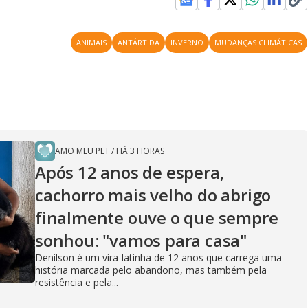
y
V
ANIMAIS
ANTÁRTIDA
INVERNO
MUDANÇAS CLIMÁTICAS
i
d
AMO MEU PET
/
HÁ 3 HORAS
Após 12 anos de espera,
cachorro mais velho do abrigo
e
finalmente ouve o que sempre
sonhou: "vamos para casa"
o
Denilson é um vira-latinha de 12 anos que carrega uma
história marcada pelo abandono, mas também pela
resistência e pela...