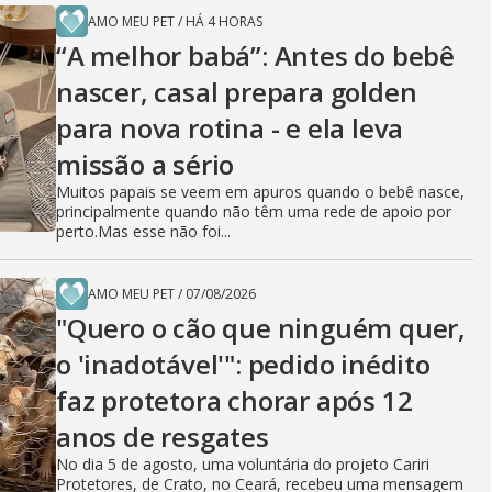
AMO MEU PET
/
HÁ 4 HORAS
“A melhor babá”: Antes do bebê
nascer, casal prepara golden
para nova rotina - e ela leva
missão a sério
Muitos papais se veem em apuros quando o bebê nasce,
principalmente quando não têm uma rede de apoio por
perto.Mas esse não foi...
AMO MEU PET
/
07/08/2026
"Quero o cão que ninguém quer,
o 'inadotável'": pedido inédito
faz protetora chorar após 12
anos de resgates
No dia 5 de agosto, uma voluntária do projeto Cariri
Protetores, de Crato, no Ceará, recebeu uma mensagem