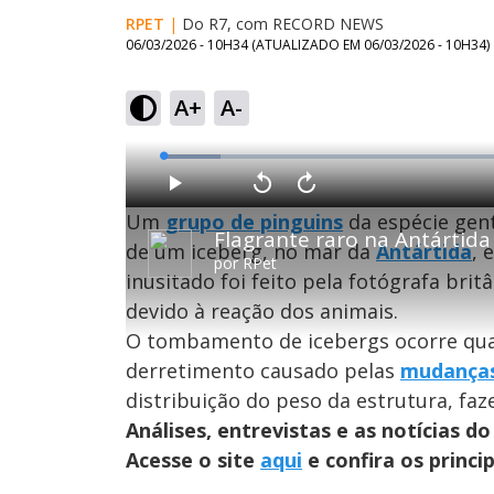
RPET
|
Do R7, com RECORD NEWS
06/03/2026 - 10H34
(ATUALIZADO EM
06/03/2026 - 10H34
)
A+
A-
L
o
a
d
P
V
A
e
l
o
v
d
Um
grupo de pinguins
da espécie gen
a
l
a
:
Flagrante raro na Antártida
y
t
n
7
a
ç
de um iceberg, no mar da
Antártida
, 
.
r
a
9
por
RPet
1
r
1
inusitado foi feito pela fotógrafa bri
0
1
%
s
0
e
s
devido à reação dos animais.
g
e
u
g
n
u
O tombamento de icebergs ocorre qua
d
n
o
d
derretimento causado pelas
mudanças
s
o
s
distribuição do peso da estrutura, fa
Análises, entrevistas e as notícias
Acesse o site
M
aqui
e confira os princi
u
d
o