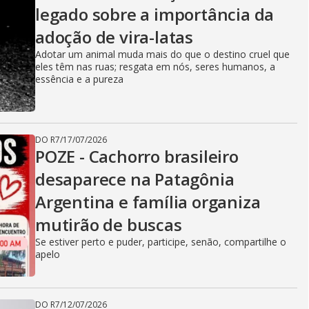
o
legado sobre a importância da
adoção de vira-latas
Adotar um animal muda mais do que o destino cruel que
eles têm nas ruas; resgata em nós, seres humanos, a
essência e a pureza
DO R7
/
17/07/2026
POZE - Cachorro brasileiro
desaparece na Patagônia
Argentina e família organiza
mutirão de buscas
Se estiver perto e puder, participe, senão, compartilhe o
apelo
DO R7
/
12/07/2026