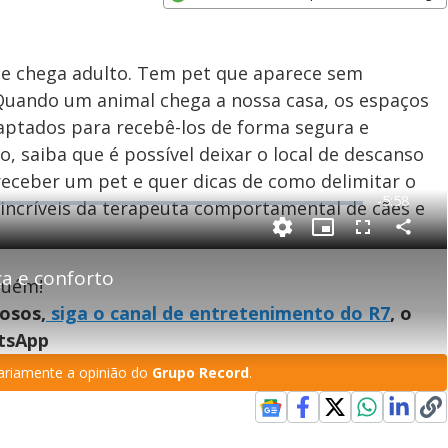
Opens in new window
ue chega adulto. Tem pet que aparece sem
 Quando um animal chega a nossa casa, os espaços
aptados para recebê-los de forma segura e
o, saiba que é possível deixar o local de descanso
 receber um pet e quer dicas de como delimitar o
R
-
5:58
 incríveis da terapeuta comportamental de cães e
e
P
C
P
F
m
o
i
u
m
c
l
p
a e conforto
a
t
l
guém!
a
u
s
r
r
c
i
t
e
r
osos,
siga o canal de entretenimento do R7
, o
i
-
e
l
l
n
i
e
V
h
n
n
atsApp
e
a
-
i
l
r
P
o
i
riamente a opinião do
Grupo Record
.
c
n
c
i
t
d
u
g
a
r
d
e
e
T