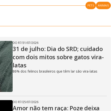
a
i
PETS
ANIMAIS
m
y
e
V
DO R7
/
31/07/2026
31 de julho: Dia do SRD; cuidado
i
com dois mitos sobre gatos vira-
latas
d
86% dos felinos brasileiros que têm lar são vira-latas
e
DO R7
/
25/07/2026
Amor não tem raça: Poze deixa