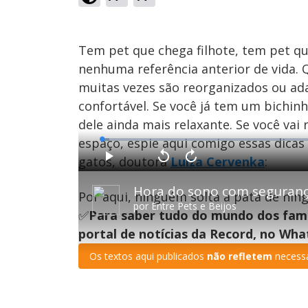
Tem pet que chega filhote, tem pet q
nenhuma referência anterior de vida.
muitas vezes são reorganizados ou ad
confortável. Se você já tem um bichinh
dele ainda mais relaxante. Se você vai
espaço, espie aqui comigo essas dicas
L
o
a
gatos, doutora
Luiza Cervenka
:
d
P
V
A
e
l
o
v
d
a
l
a
:
Hora do sono com seguranç
y
t
n
1
Por aqui, ninguém solta a pata de nin
a
ç
.
r
a
6
por
Entre Pets e Beijos
1
r
7
✅
Para saber tudo do mundo dos fam
0
1
%
s
0
e
s
portal de notícias da Record, no Wh
g
e
u
g
n
u
Os textos aqui publicados
não refletem
necessa
d
n
o
d
s
o
s