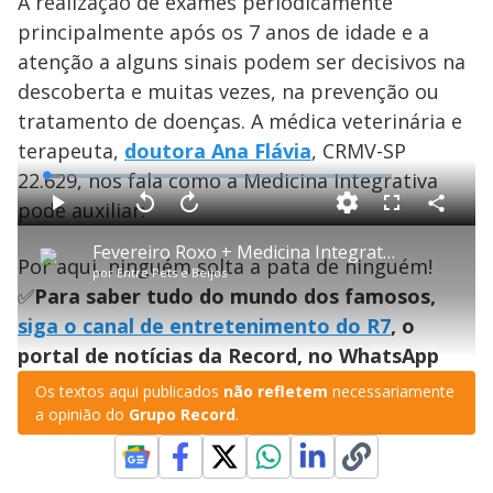
A realização de exames periodicamente
principalmente após os 7 anos de idade e a
atenção a alguns sinais podem ser decisivos na
descoberta e muitas vezes, na prevenção ou
tratamento de doenças. A médica veterinária e
terapeuta,
doutora Ana Flávia
, CRMV-SP
22.629, nos fala como a Medicina Integrativa
L
o
a
pode auxiliar:
d
C
P
V
A
P
F
e
o
l
o
v
u
d
m
a
l
a
l
:
Fevereiro Roxo + Medicina Integrativa = qualidade de vida para o pet idoso
p
y
t
n
l
4
Por aqui, ninguém solta a pata de ninguém!
a
a
ç
s
.
por
Entre Pets e Beijos
r
r
a
c
0
t
1
r
l
r
6
✅
Para saber tudo do mundo dos famosos,
i
0
1
e
%
l
s
0
e
h
siga o canal de entretenimento do R7
e
s
, o
n
a
g
e
r
u
g
portal de notícias da Record, no WhatsApp
n
u
a
d
n
o
d
s
o
Os textos aqui publicados
não refletem
necessariamente
s
a opinião do
Grupo Record
.
y
M
u