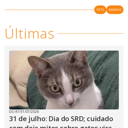
V
d
o
PETS
ANIMAIS
i
Últimas
d
e
o
DO R7
/
31/07/2026
31 de julho: Dia do SRD; cuidado
com dois mitos sobre gatos vira-