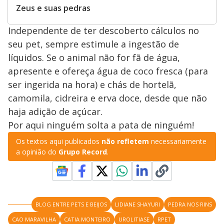
e
Zeus e suas pedras
Independente de ter descoberto cálculos no
o
seu pet, sempre estimule a ingestão de
líquidos. Se o animal não for fã de água,
apresente e ofereça água de coco fresca (para
ser ingerida na hora) e chás de hortelã,
camomila, cidreira e erva doce, desde que não
haja adição de açúcar.
Por aqui ninguém solta a pata de ninguém!
Os textos aqui publicados
não refletem
necessariamente
a opinião do
Grupo Record
.
BLOG ENTRE PETS E BEIJOS
LIDIANE SHAYURI
PEDRA NOS RINS
CAO MARAVILHA
CATIA MONTEIRO
UROLITIASE
RPET