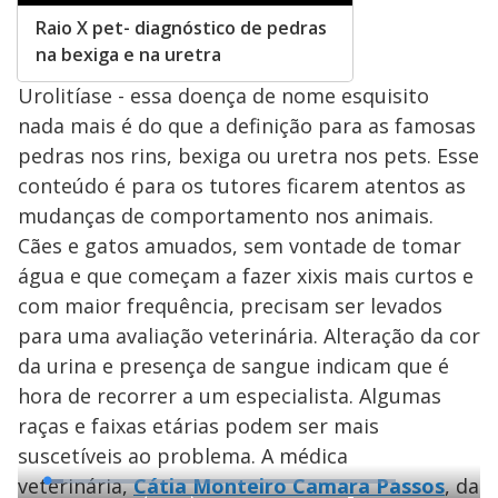
Raio X pet- diagnóstico de pedras
na bexiga e na uretra
Urolitíase - essa doença de nome esquisito
nada mais é do que a definição para as famosas
pedras nos rins, bexiga ou uretra nos pets. Esse
conteúdo é para os tutores ficarem atentos as
mudanças de comportamento nos animais.
Cães e gatos amuados, sem vontade de tomar
água e que começam a fazer xixis mais curtos e
com maior frequência, precisam ser levados
para uma avaliação veterinária. Alteração da cor
da urina e presença de sangue indicam que é
hora de recorrer a um especialista. Algumas
raças e faixas etárias podem ser mais
suscetíveis ao problema. A médica
veterinária,
Cátia Monteiro Camara Passos
, da
L
o