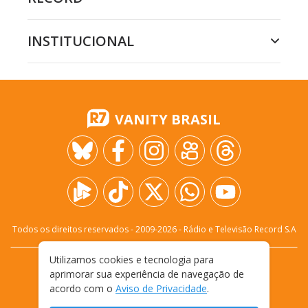
INSTITUCIONAL
VANITY BRASIL
Todos os direitos reservados - 2009-
2026
- Rádio e Televisão Record S.A
Utilizamos cookies e tecnologia para
CARREIRA
FALE CONOSCO
PRIVACIDADE
aprimorar sua experiência de navegação de
TERMOS E CONDIÇÕES DE USO
acordo com o
Aviso de Privacidade
.