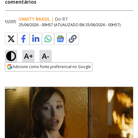
comentários
VANITY BRASIL
|
Do R7
25/06/2026 - 00H57
(ATUALIZADO EM
25/06/2026 - 00H57
)
A+
A-
Adicione como fonte preferencial no Google
Opens in new window