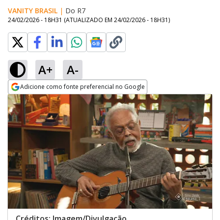
VANITY BRASIL
|
Do R7
24/02/2026 - 18H31
(ATUALIZADO EM
24/02/2026 - 18H31
)
A+
A-
Adicione como fonte preferencial no Google
Opens in new window
Créditos: Imagem/Divulgação