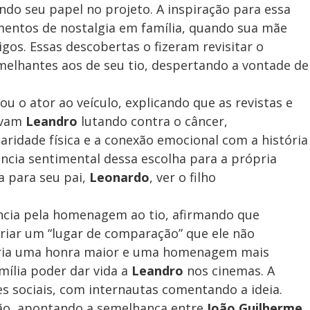
ndo seu papel no projeto. A inspiração para essa
mentos de nostalgia em família, quando sua mãe
gos. Essas descobertas o fizeram revisitar o
melhantes aos de seu tio, despertando a vontade de
rou o ator ao veículo, explicando que as revistas e
avam
Leandro
lutando contra o câncer,
aridade física e a conexão emocional com a história
ncia sentimental dessa escolha para a própria
a para seu pai,
Leonardo
, ver o filho
ência pela homenagem ao tio, afirmando que
criar um “lugar de comparação” que ele não
seria uma honra maior e uma homenagem mais
amília poder dar vida a
Leandro
nos cinemas. A
es sociais, com internautas comentando a ideia.
ão, apontando a semelhança entre
João Guilherme