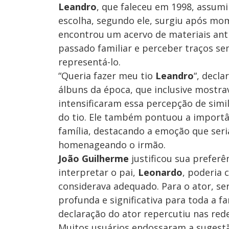
Leandro
, que faleceu em 1998, assumi
escolha, segundo ele, surgiu após mo
encontrou um acervo de materiais anti
passado familiar e perceber traços se
representá-lo.
“Queria fazer meu tio
Leandro
“, decla
álbuns da época, que inclusive mostr
intensificaram essa percepção de simil
do tio. Ele também pontuou a importâ
família, destacando a emoção que seri
homenageando o irmão.
João Guilherme
justificou sua prefer
interpretar o pai,
Leonardo
, poderia 
considerava adequado. Para o ator, 
profunda e significativa para toda a f
declaração do ator repercutiu nas red
Muitos usuários endossaram a sugest