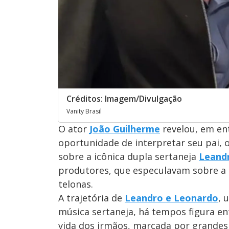
Créditos: Imagem/Divulgação
Vanity Brasil
O ator
João Guilherme
revelou, em en
oportunidade de interpretar seu pai, 
sobre a icônica dupla sertaneja
Leand
produtores, que especulavam sobre a p
telonas.
A trajetória de
Leandro e Leonardo
, 
música sertaneja, há tempos figura en
vida dos irmãos, marcada por grandes