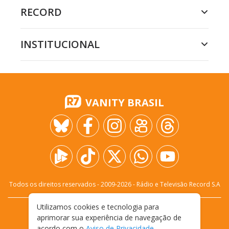
RECORD
INSTITUCIONAL
VANITY BRASIL
Todos os direitos reservados - 2009-
2026
- Rádio e Televisão Record S.A
Utilizamos cookies e tecnologia para
CARREIRA
FALE CONOSCO
PRIVACIDADE
aprimorar sua experiência de navegação de
TERMOS E CONDIÇÕES DE USO
acordo com o
Aviso de Privacidade
.