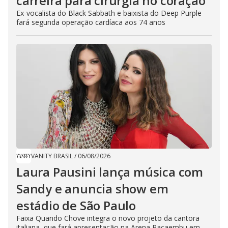
carreira para cirurgia no coração
Ex-vocalista do Black Sabbath e baixista do Deep Purple
fará segunda operação cardíaca aos 74 anos
VANITY BRASIL
/
06/08/2026
Laura Pausini lança música com
Sandy e anuncia show em
estádio de São Paulo
Faixa Quando Chove integra o novo projeto da cantora
italiana, que fará apresentação na Arena Pacaembu em