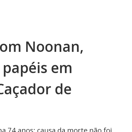
 Tom Noonan,
 papéis em
‘Caçador de
nha 74 anos; causa da morte não foi