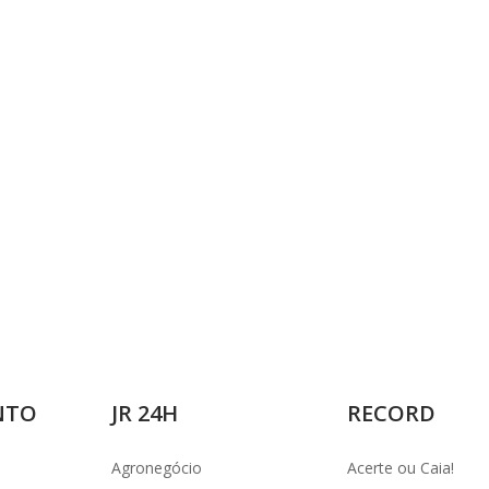
i
d
e
o
NTO
JR 24H
RECORD
Agronegócio
Acerte ou Caia!