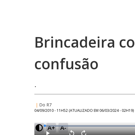
Brincadeira c
confusão
.
|
Do R7
04/09/2010 - 11H52
(ATUALIZADO EM
06/03/2024 - 02H19
)
A+
A-
L
o
a