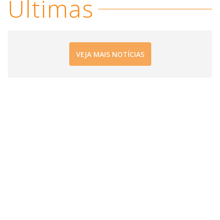
Últimas
d
e
VEJA MAIS NOTÍCIAS
o