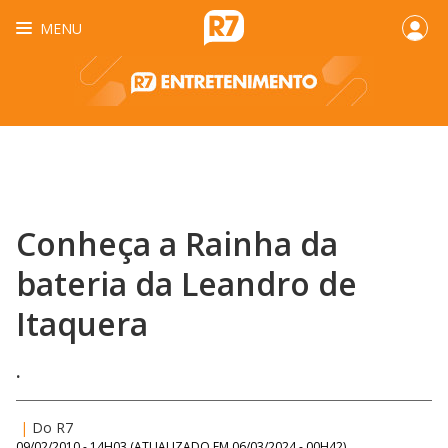
MENU
Conheça a Rainha da
bateria da Leandro de
Itaquera
.
|
Do R7
09/02/2010 - 14H03
(ATUALIZADO EM
06/03/2024 - 00H42
)