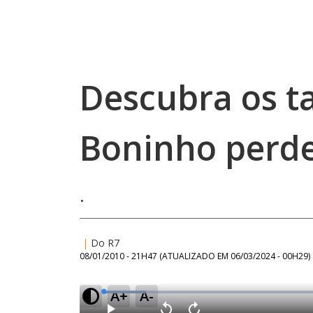
Descubra os t
Boninho perd
.
|
Do R7
08/01/2010 - 21H47
(ATUALIZADO EM
06/03/2024 - 00H29
)
A+
A-
L
o
a