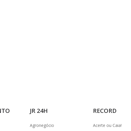
i
d
e
o
NTO
JR 24H
RECORD
Agronegócio
Acerte ou Caia!