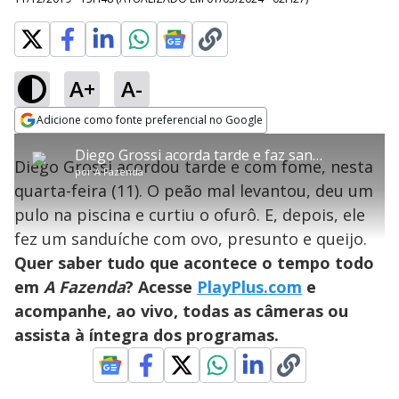
A+
A-
error_outline
Adicione como fonte preferencial no Google
OK
T
T
Opens in new window
Diego Grossi acorda tarde e faz sanduíche de ovo, presunto e queijo
h
O vídeo não está disponível ou não é
Oops! Algo deu errado
h
C
Diego Grossi acordou tarde e com fome, nesta
i
por
A Fazenda
i
suportado pelo seu browser
s
l
Por favor, recarregue a página.
quarta-feira (11). O peão mal levantou, deu um
i
s
Código do Erro:
MEDIA_ERR_SRC_NOT_SUPPORTED
o
s
i
pulo na piscina e curtiu o ofurô. E, depois, ele
a
s
Recarregar
s
m
fez um sanduíche com ovo, presunto e queijo.
e
o
a
d
M
m
Quer saber tudo que acontece o tempo todo
a
o
o
l
em
A Fazenda
? Acesse
PlayPlus.com
e
w
d
d
i
acompanhe, ao vivo, todas as câmeras ou
a
a
n
l
d
l
assista à íntegra dos programas.
o
w
D
w
i
.
i
n
T
a
h
d