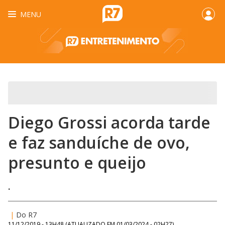
MENU
Diego Grossi acorda tarde
e faz sanduíche de ovo,
presunto e queijo
.
|
Do R7
11/12/2019 - 13H48
(ATUALIZADO EM
01/03/2024 - 02H27
)