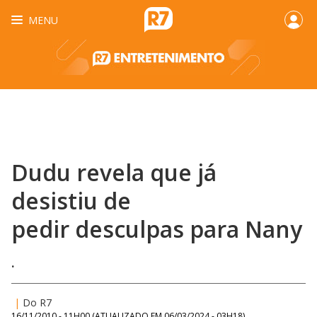
MENU
Dudu revela que já
desistiu de
pedir desculpas para Nany
.
|
Do R7
16/11/2010 - 11H00
(ATUALIZADO EM
06/03/2024 - 03H18
)