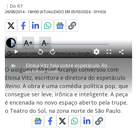
|
Do R7
26/08/2014 - 18H00
(ATUALIZADO EM
05/03/2024 - 01H33
)
A+
A-
L
o
a
Adicione como fonte preferencial no Google
d
C
P
V
A
P
F
e
o
l
o
v
u
Opens in new window
d
m
a
l
a
l
:
Eloísa Vitz fala sobre espetáculo
Reino
, peça que
p
y
t
n
l
4
O blogueiro Miguel Arcanjo conversou com
a
a
ç
s
.
por
Entretenimento
r
r
a
c
1
t
1
r
l
r
8
Eloisa Vitz, escritora e diretora do espetáculo
i
0
1
e
%
l
s
0
e
h
Reino.
A obra é uma comédia política pop, que
e
s
n
a
g
e
r
u
g
consegue ser leve, irônica e inteligente. A peça
n
u
a
d
n
o
d
é encenada no novo espaço aberto pela trupe,
s
o
s
o Teatro do Sol, na zona norte de São Paulo.
y
M
u
d
o