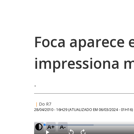
Foca aparece 
impressiona 
.
|
Do R7
28/04/2010 - 16H29
(ATUALIZADO EM
06/03/2024 - 01H16
)
A+
A-
L
o
a