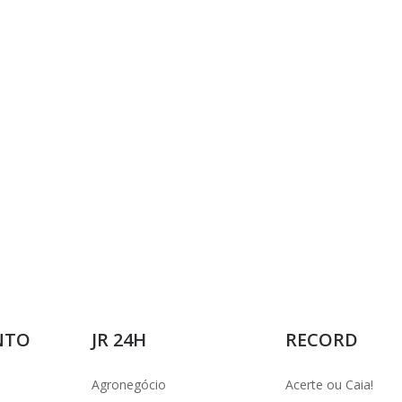
i
d
e
o
NTO
JR 24H
RECORD
Agronegócio
Acerte ou Caia!