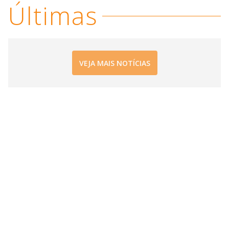
i
Últimas
d
e
VEJA MAIS NOTÍCIAS
o