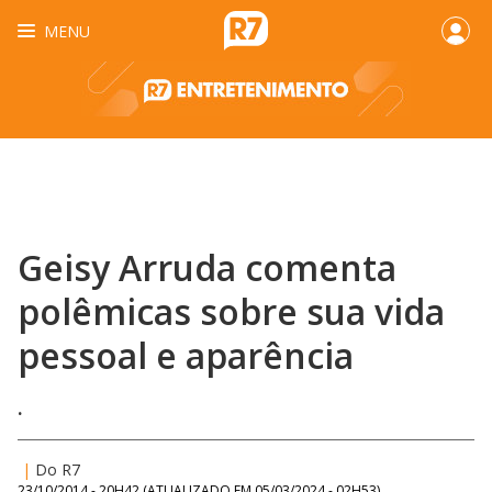
MENU
Geisy Arruda comenta
polêmicas sobre sua vida
pessoal e aparência
.
|
Do R7
23/10/2014 - 20H42
(ATUALIZADO EM
05/03/2024 - 02H53
)