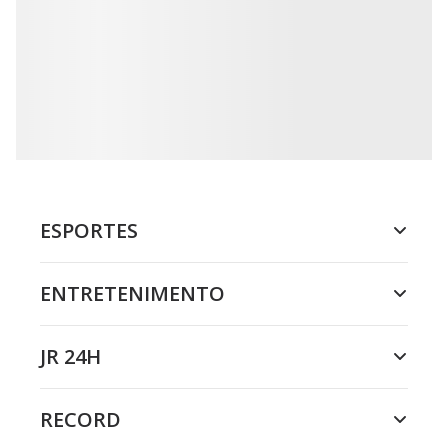
o
n
.
ESPORTES
ENTRETENIMENTO
JR 24H
RECORD