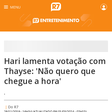
MENU
Hari lamenta votação com
Thayse: 'Não quero que
chegue a hora'
.
|
Do R7
28/11/2019 - 16H34
(ATUALIZADO EM
01/03/2024 - 02H15
)