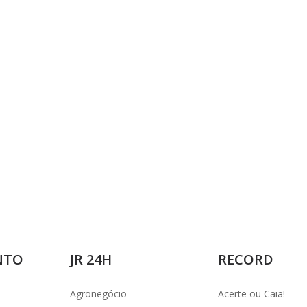
i
d
e
o
NTO
JR 24H
RECORD
Agronegócio
Acerte ou Caia!