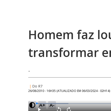
Homem faz lou
transformar e
.
|
Do R7
26/08/2010 - 16H35
(ATUALIZADO EM
06/03/2024 - 02H14
)
A+
A-
L
o
a