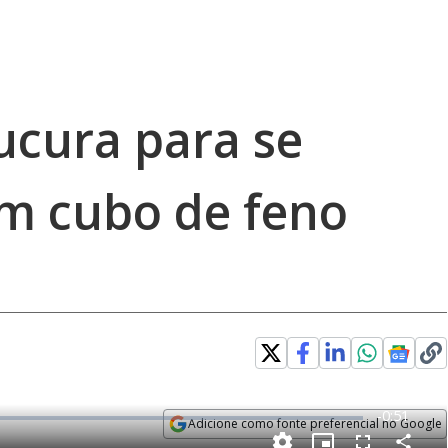
cura para se
m cubo de feno
R
-
0:51
Adicione como fonte preferencial no Google
e