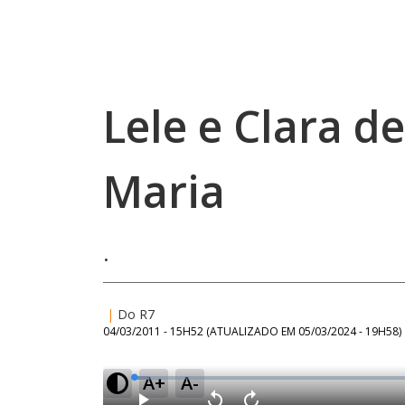
Lele e Clara d
Maria
.
|
Do R7
04/03/2011 - 15H52
(ATUALIZADO EM
05/03/2024 - 19H58
)
A+
A-
L
o
a