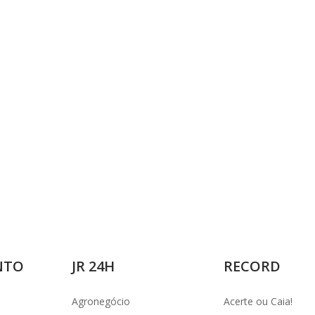
i
d
e
o
NTO
JR 24H
RECORD
Agronegócio
Acerte ou Caia!