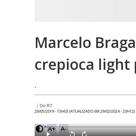
Marcelo Braga
crepioca light
.
|
Do R7
26/05/2019 - 15H03
(ATUALIZADO EM
29/02/2024 - 23H12
)
A+
A-
L
o
a