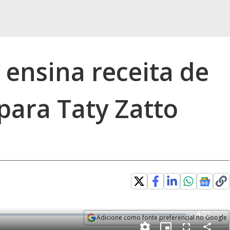
 ensina receita de
 para Taty Zatto
R
-
4:03
Adicione como fonte preferencial no Google
e