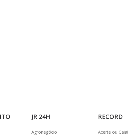
i
d
e
o
NTO
JR 24H
RECORD
Agronegócio
Acerte ou Caia!