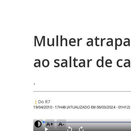
Mulher atrap
ao saltar de c
.
|
Do R7
19/04/2010 - 17H48
(ATUALIZADO EM
06/03/2024 - 01H12
)
A+
A-
L
o
a