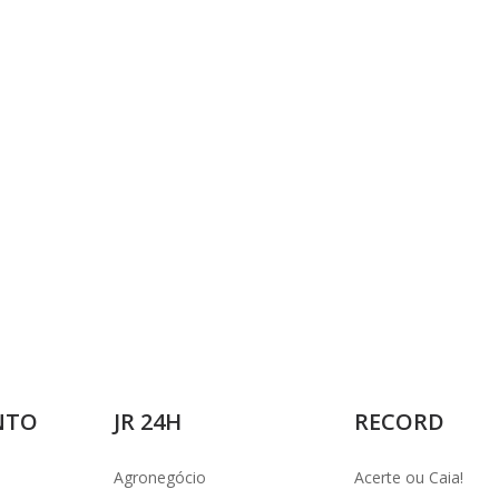
i
d
e
o
NTO
JR 24H
RECORD
Agronegócio
Acerte ou Caia!