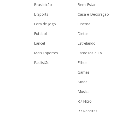
k
Brasileirão
Bem-Estar
e
y
E-Sports
Casa e Decoração
o
r
a
Fora de Jogo
Cinema
c
t
i
Futebol
Dietas
v
a
Lance!
Estrelando
t
i
n
Mais Esportes
Famosos e TV
g
t
h
Paulistão
Filhos
e
c
Games
l
o
s
Moda
e
b
u
Música
t
t
R7 Nitro
o
n
.
R7 Receitas