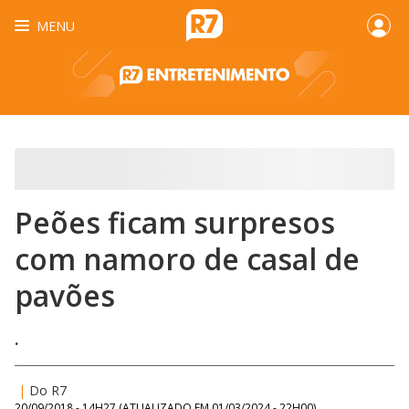
MENU
Peões ficam surpresos
com namoro de casal de
pavões
.
|
Do R7
20/09/2018 - 14H27
(ATUALIZADO EM
01/03/2024 - 22H00
)