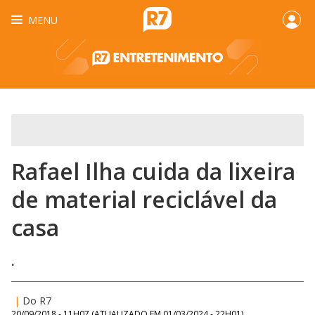
MENU
Rafael Ilha cuida da lixeira
de material reciclável da
casa
.
|
Do R7
20/09/2018 - 11H07
(ATUALIZADO EM
01/03/2024 - 22H01
)