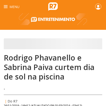
MENU
Rodrigo Phavanello e
Sabrina Paiva curtem dia
de sol na piscina
.
|
Do R7
26/11/2019 - 16H12
(ATUALIZADO EM
01/03/2024 - 02H12
)