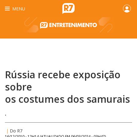
MENU
Rússia recebe exposição
sobre
os costumes dos samurais
.
|
Do R7
16/12/2010 - 12H14
(ATUALIZADO EM
06/03/2024 - 03H47
)