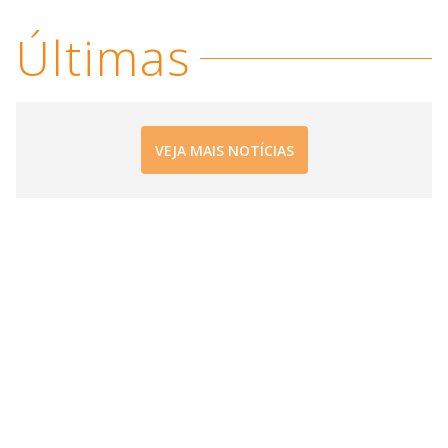
i
Últimas
d
e
VEJA MAIS NOTÍCIAS
o