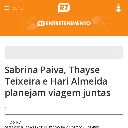
MENU
Sabrina Paiva, Thayse
Teixeira e Hari Almeida
planejam viagem juntas
.
|
Do R7
07/11/2019 - 15H28
(ATUALIZADO EM
01/03/2024 - 01H53
)