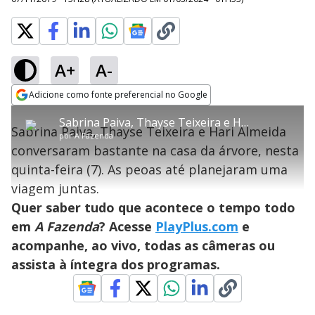
A+
A-
error_outline
Adicione como fonte preferencial no Google
OK
T
T
Opens in new window
Sabrina Paiva, Thayse Teixeira e Hari Almeida planejam viagem juntas
h
O vídeo não está disponível ou não é
Oops! Algo deu errado
h
C
Sabrina Paiva, Thayse Teixeira e Hari Almeida
i
por
A Fazenda
i
suportado pelo seu browser
s
l
Por favor, recarregue a página.
conversaram bastante na casa da árvore, nesta
i
s
Código do Erro:
MEDIA_ERR_SRC_NOT_SUPPORTED
o
s
i
quinta-feira (7). As peoas até planejaram uma
a
s
Recarregar
s
m
viagem juntas.
e
o
a
d
M
m
Quer saber tudo que acontece o tempo todo
a
o
o
l
em
A Fazenda
? Acesse
PlayPlus.com
e
w
d
d
i
acompanhe, ao vivo, todas as câmeras ou
a
a
n
l
d
l
assista à íntegra dos programas.
o
w
D
w
i
.
i
n
T
a
h
d