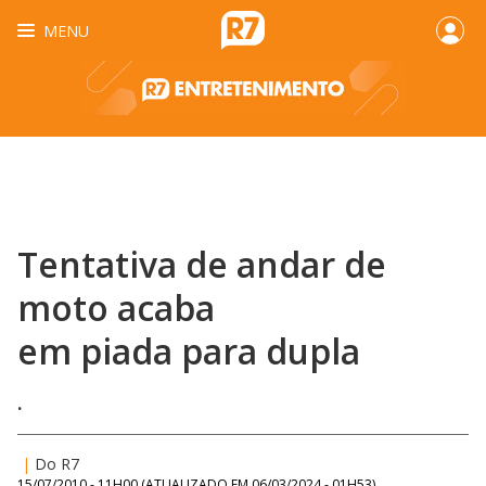
MENU
Tentativa de andar de
moto acaba
em piada para dupla
.
|
Do R7
15/07/2010 - 11H00
(ATUALIZADO EM
06/03/2024 - 01H53
)