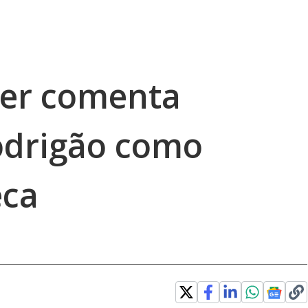
der comenta
odrigão como
eca