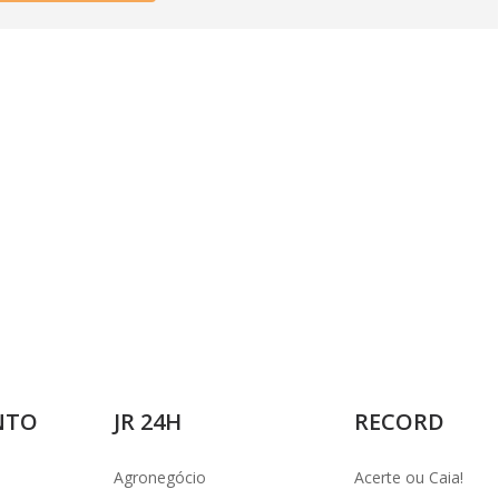
i
d
e
o
NTO
JR 24H
RECORD
Agronegócio
Acerte ou Caia!