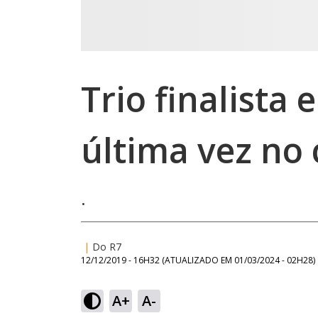
Trio finalista
última vez no
.
|
Do R7
12/12/2019 - 16H32
(ATUALIZADO EM
01/03/2024 - 02H28
)
A+
A-