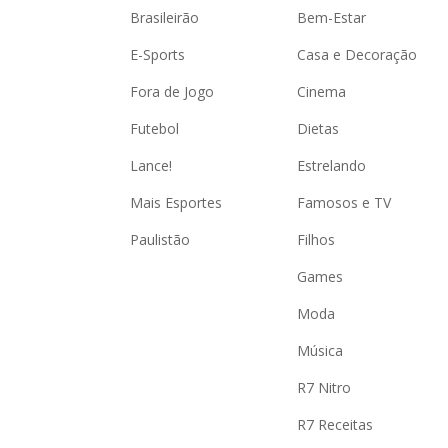
a
Brasileirão
Bem-Estar
c
t
i
E-Sports
Casa e Decoração
v
a
Fora de Jogo
Cinema
t
i
n
Futebol
Dietas
g
t
h
Lance!
Estrelando
e
c
Mais Esportes
Famosos e TV
l
o
s
Paulistão
Filhos
e
b
Games
u
t
t
Moda
o
n
.
Música
R7 Nitro
R7 Receitas